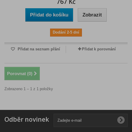
767 Kč
Přidat do košíku
Zobrazit
Dodání 2-5 dní
Přidat na seznam přání
Přidat k porovnání
Porovnat (
0
)
Zobrazeno 1 – 1 z 1 položky
Odběr novinek