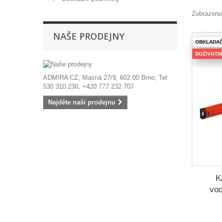
Zobrazeno
NAŠE PRODEJNY
OBKLADA
DOŽIVOTNÍ
ADMIRA CZ, Masná 27/9, 602 00 Brno; Tel:
530 310 230, +420 777 232 707
Najděte naši prodejnu
K
vod