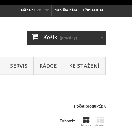
Měna :
CZK
Napište nám
Přihlásit se
Košík
(prázdný)
SERVIS
RÁDCE
KE STAŽENÍ
Počet produktů: 6
Zobrazit:
Mřížka
Seznam