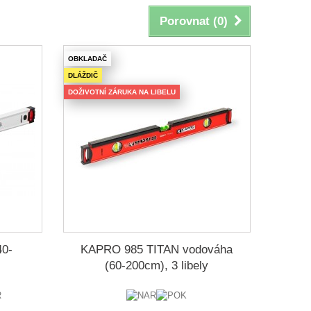
Porovnat (
0
)
OBKLADAČ
DLÁŽDIČ
DOŽIVOTNÍ ZÁRUKA NA LIBELU
0-
KAPRO 985 TITAN vodováha
(60-200cm), 3 libely