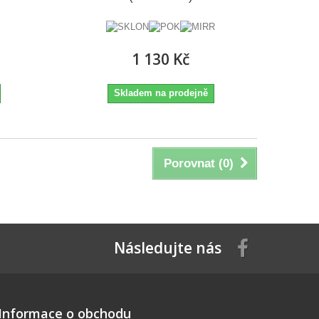
1 130 Kč
Skladem na prodejně
Porovnat (
0
)
Následujte nás
Informace o obchodu