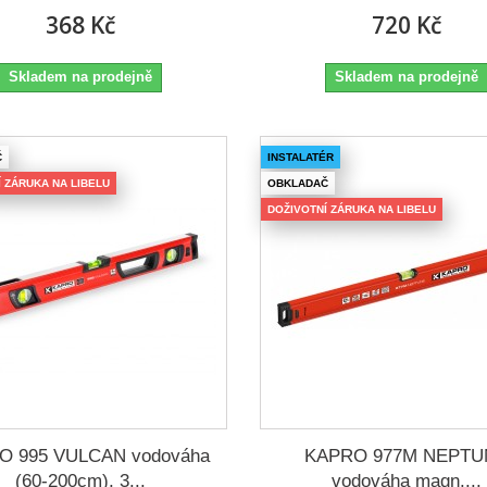
368 Kč
720 Kč
Skladem na prodejně
Skladem na prodejně
Č
INSTALATÉR
 ZÁRUKA NA LIBELU
OBKLADAČ
DOŽIVOTNÍ ZÁRUKA NA LIBELU
O 995 VULCAN vodováha
KAPRO 977M NEPTU
(60-200cm), 3...
vodováha magn....