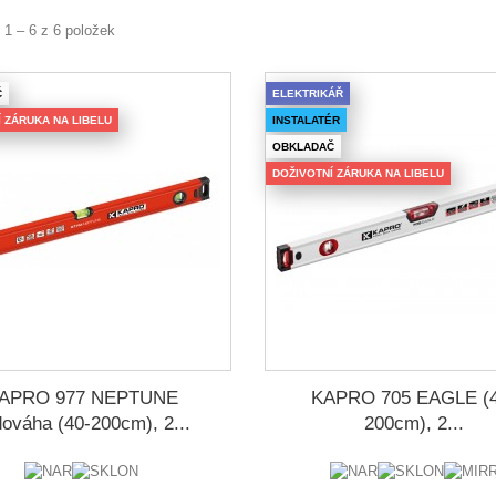
 1 – 6 z 6 položek
Č
ELEKTRIKÁŘ
 ZÁRUKA NA LIBELU
INSTALATÉR
OBKLADAČ
DOŽIVOTNÍ ZÁRUKA NA LIBELU
APRO 977 NEPTUNE
KAPRO 705 EAGLE (4
ováha (40-200cm), 2...
200cm), 2...