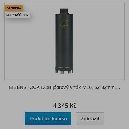
ZA SUCHA
MIKROPŘÍKLEP
EIBENSTOCK DDB jádrový vrták M16, 52-82mm,...
4 345 Kč
Přidat do košíku
Zobrazit