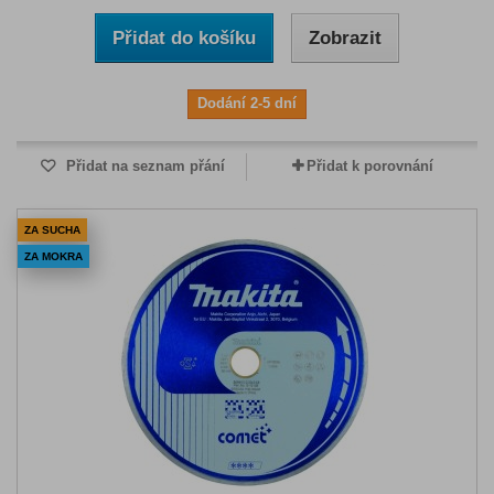
Přidat do košíku
Zobrazit
Dodání 2-5 dní
Přidat na seznam přání
Přidat k porovnání
ZA SUCHA
ZA MOKRA