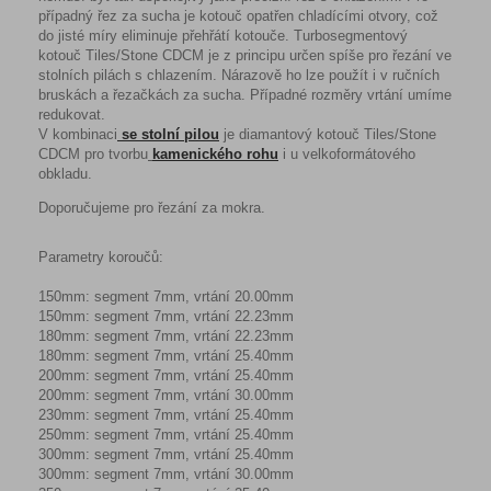
případný řez za sucha je kotouč opatřen chladícími otvory, což
do jisté míry eliminuje přehřátí kotouče. Turbosegmentový
kotouč Tiles/Stone CDCM je z principu určen spíše pro řezání ve
stolních pilách s chlazením. Nárazově ho lze použít i v ručních
bruskách a řezačkách za sucha. Případné rozměry vrtání umíme
redukovat.
V kombinaci
se stolní pilou
je diamantový kotouč Tiles/Stone
CDCM pro tvorbu
kamenického rohu
i u velkoformátového
obkladu.
Doporučujeme pro řezání za mokra.
Parametry koroučů:
150mm: segment 7mm, vrtání 20.00mm
150mm: segment 7mm, vrtání 22.23mm
180mm: segment 7mm, vrtání 22.23mm
180mm: segment 7mm, vrtání 25.40mm
200mm: segment 7mm, vrtání 25.40mm
200mm: segment 7mm, vrtání 30.00mm
230mm: segment 7mm, vrtání 25.40mm
250mm: segment 7mm, vrtání 25.40mm
300mm: segment 7mm, vrtání 25.40mm
300mm: segment 7mm, vrtání 30.00mm