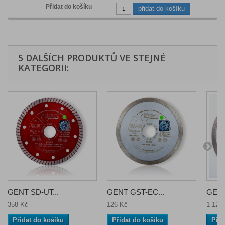
přidat do košíku
5 DALŠÍCH PRODUKTŮ VE STEJNÉ
KATEGORII:
GENT SD-UT...
GENT GST-EC...
GENT
358 Kč
126 Kč
1 125
Přidat do košíku
Přidat do košíku
Přid