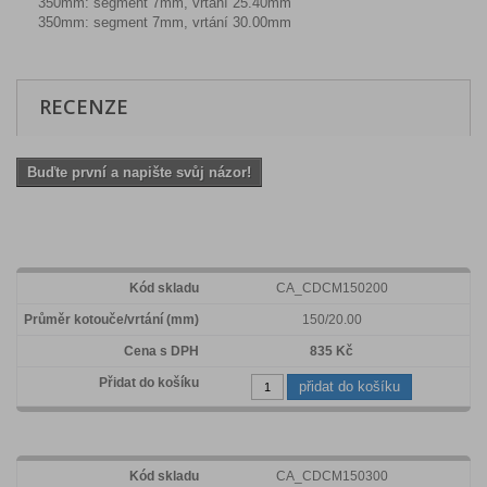
350mm: segment 7mm, vrtání 25.40mm
350mm: segment 7mm, vrtání 30.00mm
RECENZE
Buďte první a napište svůj názor!
CA_CDCM150200
150/20.00
835 Kč
přidat do košíku
CA_CDCM150300