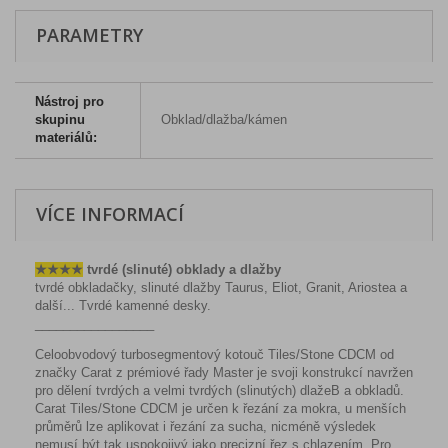
PARAMETRY
Nástroj pro
skupinu
Obklad/dlažba/kámen
materiálů:
VÍCE INFORMACÍ
★
★
★
★
tvrdé (slinuté) obklady a dlažby
tvrdé obkladačky, slinuté dlažby Taurus, Eliot, Granit, Ariostea a
další... Tvrdé kamenné desky.
_________________
Celoobvodový turbosegmentový kotouč Tiles/Stone CDCM od
značky Carat z prémiové řady Master je svoji konstrukcí navržen
pro dělení tvrdých a velmi tvrdých (slinutých) dlažeB a obkladů.
Carat Tiles/Stone CDCM je určen k řezání za mokra, u menších
průměrů lze aplikovat i řezání za sucha, nicméně výsledek
nemusí být tak uspokojivý jako precizní řez s chlazením. Pro