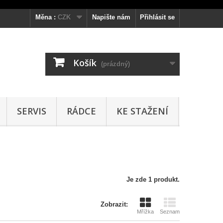
Měna :
CZK
Napište nám
Přihlásit se
Košík
(prázdný)
SERVIS
RÁDCE
KE STAŽENÍ
Je zde 1 produkt.
Zobrazit:
Mřížka
Seznam