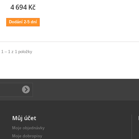
4 694 Kč
Dodání 2-5 dní
 1 – 1 z 1 položky
Můj účet
Moje objednávky
Moje dobropisy