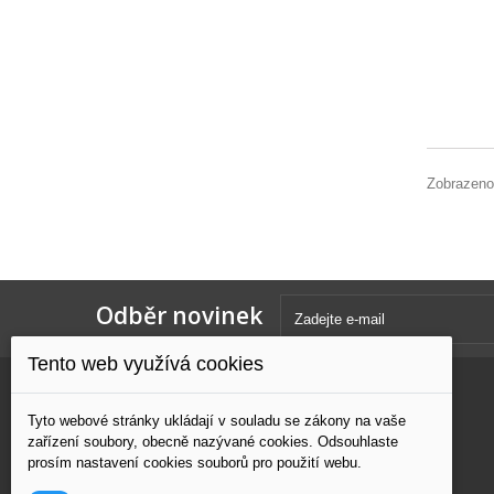
Zobrazeno
Odběr novinek
Tento web využívá cookies
Kategorie
Informace
Tyto webové stránky ukládají v souladu se zákony na vaše
zařízení soubory, obecně nazývané cookies. Odsouhlaste
ŘEZÁNÍ
Nové produkty
prosím nastavení cookies souborů pro použití webu.
BROUŠENÍ
Naše prodejny