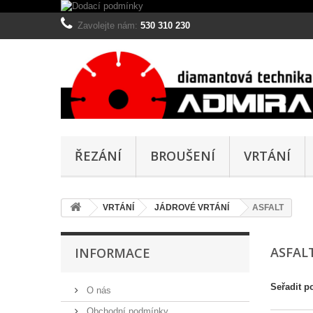
Zavolejte nám:
530 310 230
ŘEZÁNÍ
BROUŠENÍ
VRTÁNÍ
VRTÁNÍ
JÁDROVÉ VRTÁNÍ
ASFALT
ASFAL
INFORMACE
Seřadit p
O nás
Obchodní podmínky