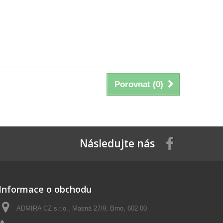
Porovnat (
0
)
Následujte nás
Informace o obchodu
ADMIRA CZ s.r.o., Masná 27/9, Brno, 602 00