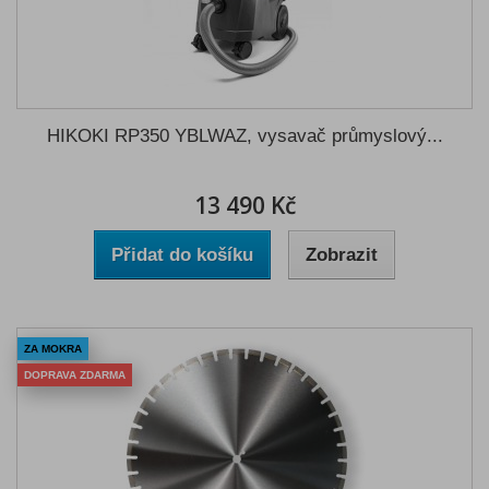
HIKOKI RP350 YBLWAZ, vysavač průmyslový...
13 490 Kč
Přidat do košíku
Zobrazit
ZA MOKRA
DOPRAVA ZDARMA