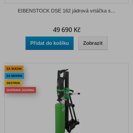
EIBENSTOCK DSE 162 jádrová vrtáčka s...
49 690 Kč
Přidat do košíku
Zobrazit
ZA SUCHA
ZA MOKRA
SESTAVA
DOPRAVA ZDARMA