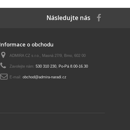
Následujte nás
Informace o obchodu
ADMIRA CZ s.r.o., Masná 27/9, Brno, 602 00
Zavolejte nám:
530 310 230, Po-Pá 8.00-16.30
E-mail:
obchod@admira-naradi.cz