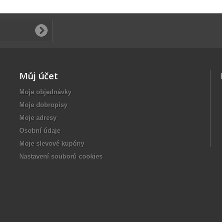
Můj účet
Moje objednávky
Moje dobropisy
Moje adresy
Osobní údaje
Moje slevové kupóny
Nastavení souborů cookies