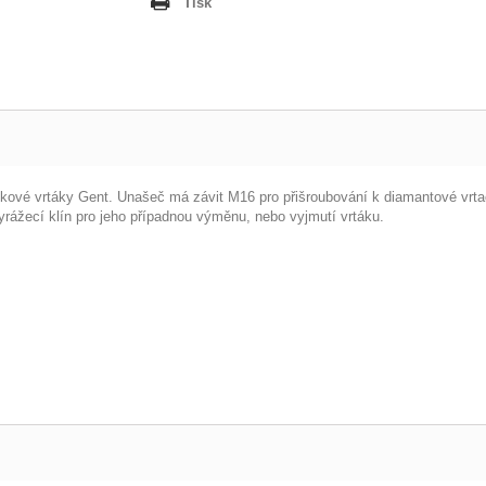
Tisk
ckové vrtáky Gent. Unašeč má závit M16 pro přišroubování k diamantové vrtací
vyrážecí klín pro jeho případnou výměnu, nebo vyjmutí vrtáku.