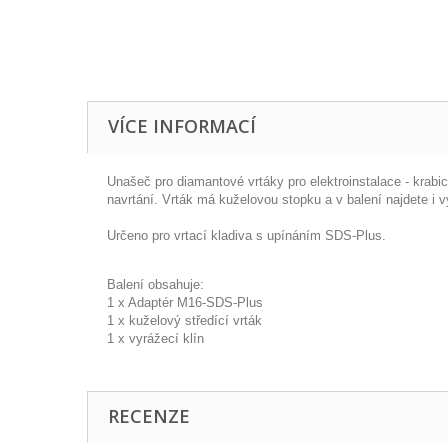
VÍCE INFORMACÍ
Unašeč pro diamantové vrtáky pro elektroinstalace - krabi
navrtání. Vrták má kuželovou stopku a v balení najdete i 
Určeno pro vrtací kladiva s upínáním SDS-Plus.
Balení obsahuje:
1 x Adaptér M16-SDS-Plus
1 x kuželový středící vrták
1 x vyrážecí klín
RECENZE