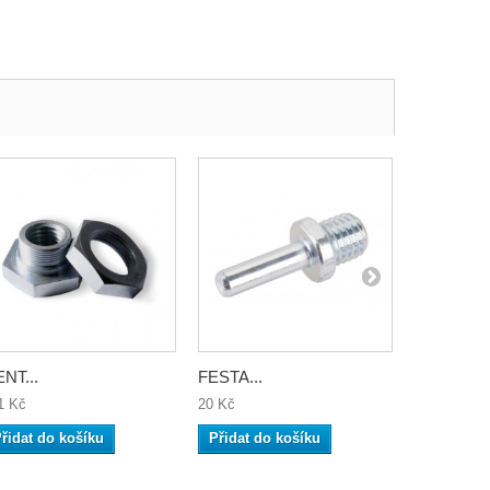
NT...
FESTA...
GENT unaš
1 Kč
20 Kč
517 Kč
řidat do košíku
Přidat do košíku
Přidat do