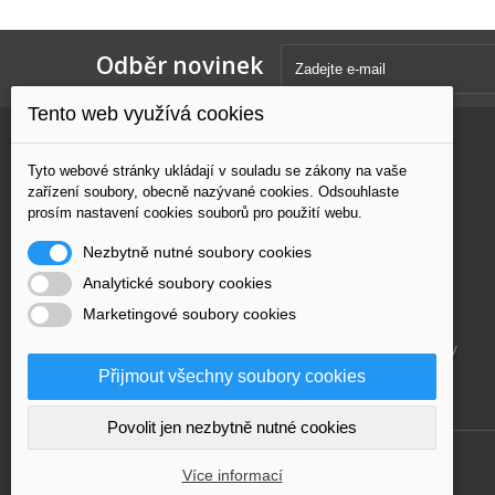
Odběr novinek
Tento web využívá cookies
Kategorie
Informace
Tyto webové stránky ukládají v souladu se zákony na vaše
zařízení soubory, obecně nazývané cookies. Odsouhlaste
ŘEZÁNÍ
Nové produkty
prosím nastavení cookies souborů pro použití webu.
BROUŠENÍ
Naše prodejny
Nezbytně nutné soubory cookies
VRTÁNÍ
Napište nám
Analytické soubory cookies
FRÉZOVÁNÍ
O nás
Marketingové soubory cookies
HOBBY
Dodání
VERCAJK
Obchodní podmínky
Přijmout všechny soubory cookies
Mapa stránek
Povolit jen nezbytně nutné cookies
Hosting by Zserver
Více informací