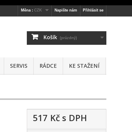
Měna :
CZK
Napište nám
Přihlásit se
Košík
(prázdný)
SERVIS
RÁDCE
KE STAŽENÍ
517 Kč
s DPH