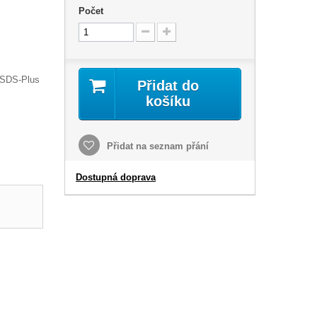
Počet
a SDS-Plus
Přidat do
košíku
Přidat na seznam přání
Dostupná doprava