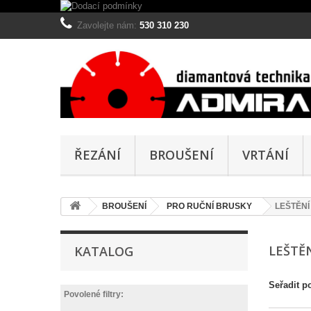
Zavolejte nám:
530 310 230
ŘEZÁNÍ
BROUŠENÍ
VRTÁNÍ
BROUŠENÍ
PRO RUČNÍ BRUSKY
LEŠTĚNÍ
LEŠTĚ
KATALOG
Seřadit p
Povolené filtry: