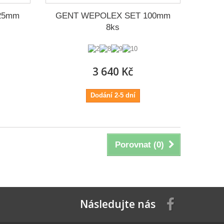
25mm
GENT WEPOLEX SET 100mm
8ks
3 640 Kč
Dodání 2-5 dní
Porovnat (
0
)
Následujte nás