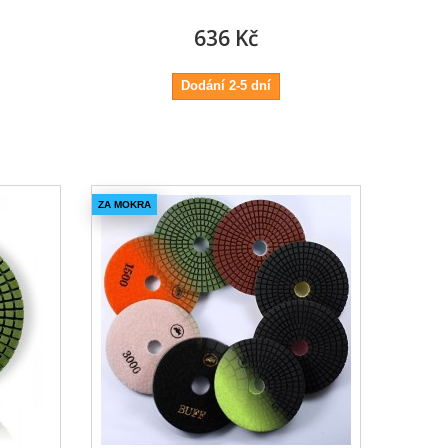
636 Kč
Dodání 2-5 dní
ZA MOKRA