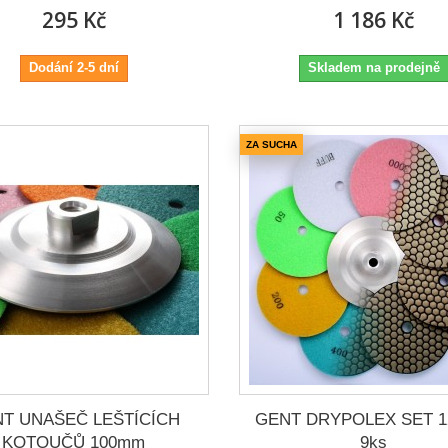
295 Kč
1 186 Kč
Dodání 2-5 dní
Skladem na prodejně
ZA SUCHA
T UNAŠEČ LEŠTÍCÍCH
GENT DRYPOLEX SET 
KOTOUČŮ 100mm
9ks