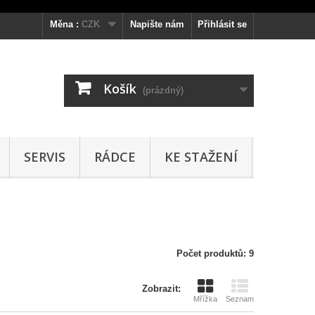
Měna :
CZK
Napište nám
Přihlásit se
Košík
(prázdný)
SERVIS
RÁDCE
KE STAŽENÍ
Počet produktů: 9
Zobrazit:
Mřížka
Seznam