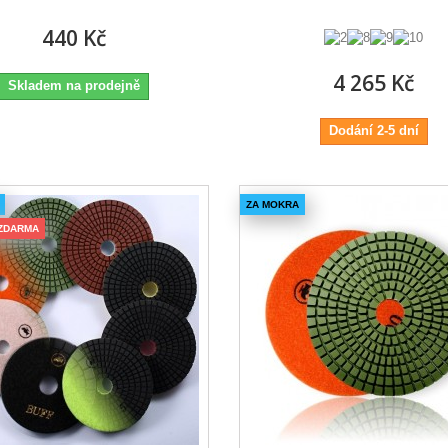
440 Kč
4 265 Kč
Skladem na prodejně
Dodání 2-5 dní
ZA MOKRA
ZDARMA