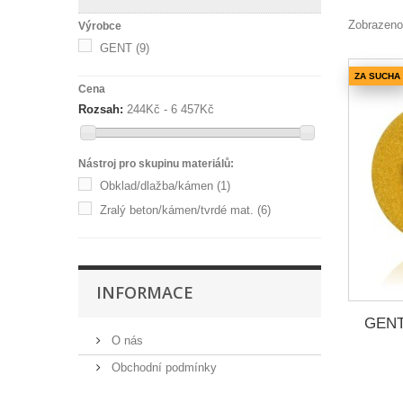
Zobrazeno
Výrobce
GENT
(9)
ZA SUCHA
Cena
Rozsah:
244Kč - 6 457Kč
Nástroj pro skupinu materiálů:
Obklad/dlažba/kámen
(1)
Zralý beton/kámen/tvrdé mat.
(6)
INFORMACE
GENT
O nás
Obchodní podmínky