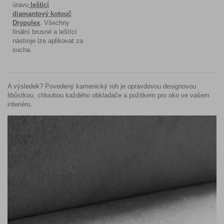
úravu
leštící
diamantový kotouč
Drypolex
. Všechny
finální brusné a leštící
nástroje lze aplikovat za
sucha.
A výsledek? Povedený kamenický roh je opravdovou designovou
libůstkou, chloubou každého obkladače a požitkem pro oko ve vašem
interiéru.