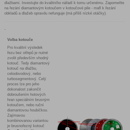
dlažbami. Investujte do kvalitního nářadí k tomu určenému. Zapomeňte
na řezání diamantovým kotoučem v kotoučové pile - mafl k řezání
obkladů a dlažeb opravdu nefunguje (má příliš nízké otáčky).
-
Volba kotouče
Pro kvalitní výsledek
řezu bez otřepů je nutné
zvolit především vhodný
kotouč. Tedy diamantový
kotouč na dlažbu,
celoobvodový, nebo
turbosegmentový. Celý
proces lze pro jeho
dokonalost zakončit
dobroušením hotových
hran speciálním brusným
kotoučem, nebo ruční
diamantovou houbičkou.
Zajímavou
kombinovanou variantou
je brusnořezný kotouč