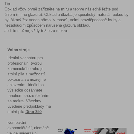
Tip:
Obklad vždy prvně zařízněte na míru a teprve následně řežte pod
úhlem (mimo glazuru). Obklad a dlažba je specifický materiál, pokud by
byl šikmý řez veden přímo "v mase", velmi pravděpodobně by byla
nežádoucím způsobem narušena glazura obkladu.
Je-li to možné, vždy řežte za mokra.
Volba stroje
Ideální variantou pro
profesionální tvorbu
kamenického rohu je
stolní pila s možností
pokosu a samozřejmě
chlazením. Ideálního
výsledku dosáhnete
mnohem snáze řezáním
za mokra. Všechny
uvedené předpoklady má
stolní pila
Dino 350
.
Kompaktní,
ekonomičtější, nicméně
velice univerzální