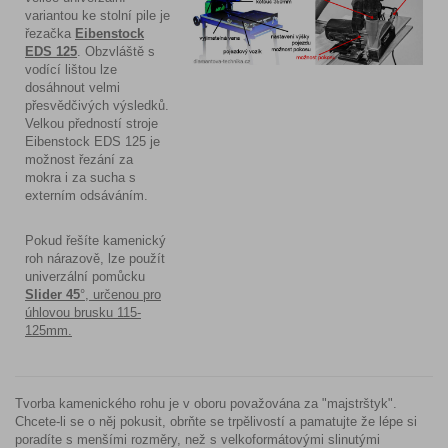
variantou ke stolní pile je
řezačka
Eibenstock
EDS 125
. Obzvláště s
vodící lištou lze
dosáhnout velmi
přesvědčivých výsledků.
Velkou předností stroje
Eibenstock EDS 125 je
možnost řezání za
mokra i za sucha s
externím odsáváním.
Pokud řešíte kamenický
roh nárazově, lze použít
univerzální pomůcku
Slider 45
°, určenou pro
úhlovou brusku 115-
125mm.
Tvorba kamenického rohu je v oboru považována za "majstrštyk".
Chcete-li se o něj pokusit, obrňte se trpělivostí a pamatujte že lépe si
poradíte s menšími rozměry, než s velkoformátovými slinutými