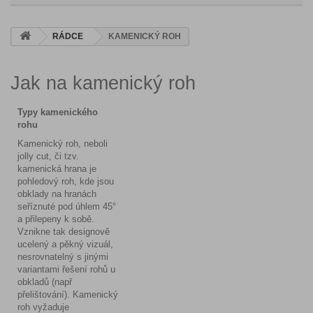
RÁDCE
KAMENICKÝ ROH
Jak na kamenický roh
Typy kamenického
rohu
Kamenický roh, neboli
jolly cut, či tzv.
kamenická hrana je
pohledový roh, kde jsou
obklady na hranách
seříznuté pod úhlem 45°
a přilepeny k sobě.
Vznikne tak designově
ucelený a pěkný vizuál,
nesrovnatelný s jinými
variantami řešení rohů u
obkladů (např
přelištování). Kamenický
roh vyžaduje