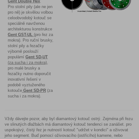
Gent Double Hex
.
Pro stolní pily (ale ne jen
pro ně) je skvělou volbou
celoobvodobý kotouč se
speciálně navrženou
architekturou konstrukce
Gent GST-UL
(pro řez za
mokra). Pro ruční brusky,
stolní pily a řezačky
výborně poslouží
populární
Gent SD-UT
(za sucha i za mokra),
pro malé brusky a
řezačky nutno doporučit
inovativní řešení v
podobě vyztuženého
kotouče
Gent SD-PR
(za
sucha i za mokra).
Vždy dávejte pozor, aby byl diamantový kotouč ostrý. Zejména při řezu
ve slinutých dlažbách má diamantový kotouč tendenci se zanášet. pro
uspokojivý, čistý řez je nutností kotouč "udržet v kondici" a oživovat
jeho segment. Buď pomocí oživovacího (ostřícího) kamene, nebo