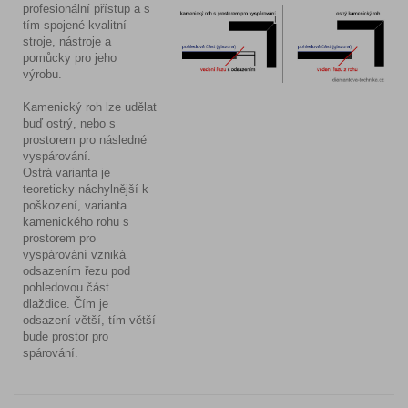
profesionální přístup a s
tím spojené kvalitní
stroje, nástroje a
pomůcky pro jeho
výrobu.
Kamenický roh lze udělat
buď ostrý, nebo s
prostorem pro následné
vyspárování.
Ostrá varianta je
teoreticky náchylnější k
poškození, varianta
kamenického rohu s
prostorem pro
vyspárování vzniká
odsazením řezu pod
pohledovou část
dlaždice. Čím je
odsazení větší, tím větší
bude prostor pro
spárování.