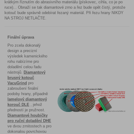
krátkým říznutím do abrasivního materiálu (pískovec, cihla, co je po
ruce)... Obnaží se tak diamantové zrno a řez bude opět čistý, protože
kotouč bude správně odebírat řezaný materiál. Při řezu hrany NIKDY
NA STROJ NETLAČTE.
Finální úprava
Pro zcela dokonalý
design a precizní
výsledek kamenického
rohu nabízíme pro
doladění celou řadu
nástrojů.
Diamantový
brusný kotouč
VacuGrind
pro
zabroušení finální
podoby hrany, případně
lamelový diamantový
korouč DLE
, jehož
předností je pružnost.
Diamantové houbičky
pro ruční doladění DHE
ve dvou zrnitostech a pro
dokonalou povrchovou