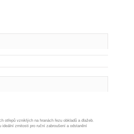
h otřepů vzniklých na hranách řezu obkladů a dlažeb.
ideální zrnitosti pro ruční zabroušení a odstanění