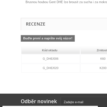
Brusnou houbou Gent DHE lze brousit za sucha i za mokra.
RECENZE
Buďte první a napište svůj názor!
Kód skladu
Zrnitos
G_DHE/006
K60
G_DHE/020
K200
Odběr novinek