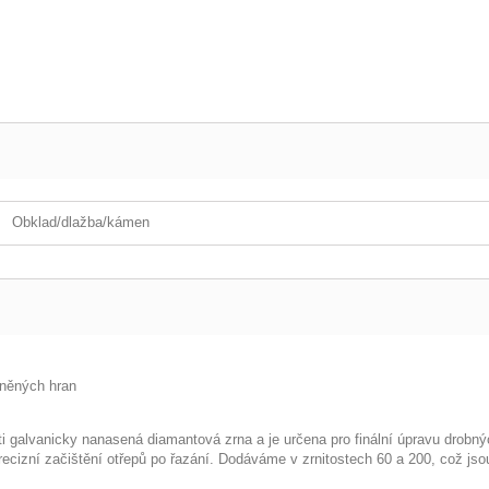
Obklad/dlažba/kámen
eněných hran
galvanicky nanasená diamantová zrna a je určena pro finální úpravu drobnýc
cizní začištění otřepů po řazání. Dodáváme v zrnitostech 60 a 200, což jsou 