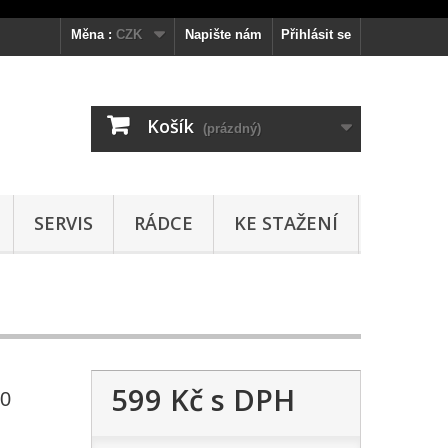
Měna :
CZK
Napište nám
Přihlásit se
Košík
(prázdný)
SERVIS
RÁDCE
KE STAŽENÍ
599 Kč
s DPH
0