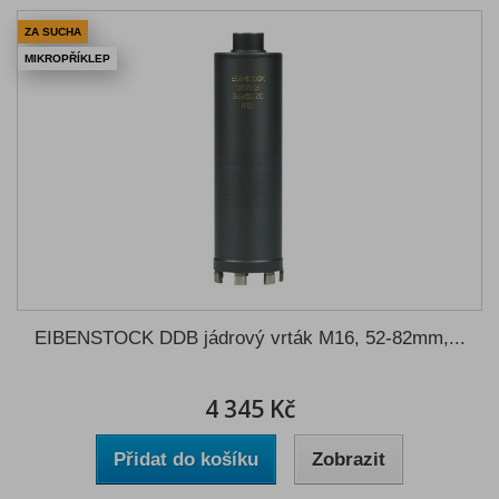
ZA SUCHA
MIKROPŘÍKLEP
EIBENSTOCK DDB jádrový vrták M16, 52-82mm,...
4 345 Kč
Přidat do košíku
Zobrazit