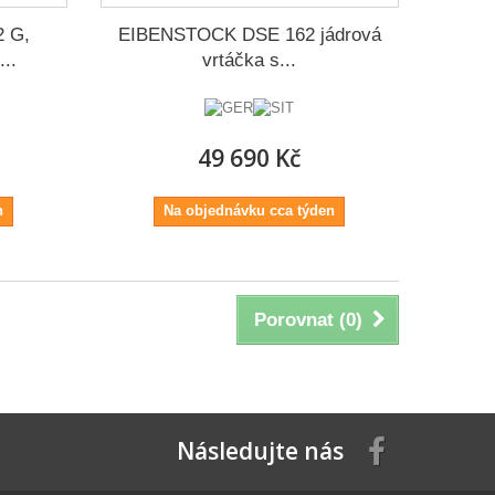
 G,
EIBENSTOCK DSE 162 jádrová
..
vrtáčka s...
49 690 Kč
n
Na objednávku cca týden
Porovnat (
0
)
Následujte nás