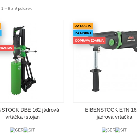
 1 – 9 z 9 položek
ZA SUCHA
ZA MOKRA
DOPRAVA ZDARMA
ZDARMA
NSTOCK DBE 162 jádrová
EIBENSTOCK ETN 16
vrtáčka+stojan
jádrová vrtačka