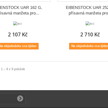
BENSTOCK UAR 162 G,
EIBENSTOCK UAR 252
řísavná manžeta pro...
přísavná manžeta pro.
2 107 Kč
2 710 Kč
Na objednávku cca týden
Na objednávku cca týde
 1 – 9 z 9 položek