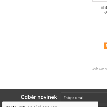
EI
p
Zobrazeno
Odběr novinek