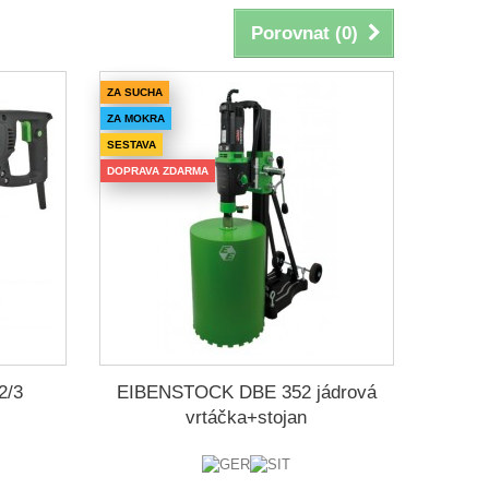
Porovnat (
0
)
ZA SUCHA
ZA MOKRA
SESTAVA
DOPRAVA ZDARMA
2/3
EIBENSTOCK DBE 352 jádrová
vrtáčka+stojan