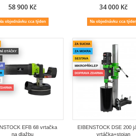
58 900 Kč
34 000 Kč
Na objednávku cca týden
Na objednávku cca týde
ZA SUCHA
NÍ OTÁČKY
ZA MOKRA
E
SESTAVA
ÁŘ
MIKROPŘÍKLEP
ÉR
DOPRAVA ZDARMA
Č
ZDARMA
NSTOCK EFB 68 vrtačka
EIBENSTOCK DSE 200 já
na dlažbu
vrtáčka+stojan