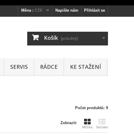
Měna :
CZK
Napište nám
Přihlásit se
Košík
(prázdný)
SERVIS
RÁDCE
KE STAŽENÍ
Počet produktů: 9
Zobrazit:
Mřížka
Seznam