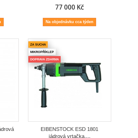
77 000 Kč
n
Na objednávku cca týden
ZA SUCHA
MIKROPŘÍKLEP
DOPRAVA ZDARMA
drová
EIBENSTOCK ESD 1801
jádrová vrtačka,...