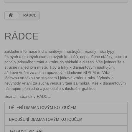
RÁDCE
RÁDCE
Základní informace k diamantovým nástrojům, rozdíly mezi typy
řezných a brusných diamantových kotoučů, doporučené otáčky, popis a
princip jádrového vrtání a vrtání do obkladů a dlažeb. Vše jednoduše a
stručně na jednom místě. Tipy a triky k diamantovým nástrojům.
Jádrové vrtání za sucha upraveným kladivem SDS-Max. Vrtání
jádrovou vrtačkou se stojanem i jádrové vrtání z ruky. Výhody a
nevýhody vrtání za sucha versus vrtání za mokra. Vše k diamantovým
nástrojům přehledně a jednoduše s ilustrační grafikou.
Seznam stránek v RÁDCE:
DĚLENÍ DIAMANTOVÝM KOTOUČEM
BROUŠENÍ DIAMANTOVÝM KOTOUČEM
JÁDROVÉ VRTÁNÍ