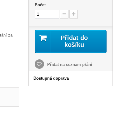
Počet
tání za
Přidat do
košíku
Přidat na seznam přání
Dostupná doprava