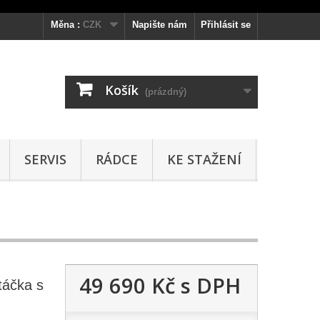
Měna :
CZK
Napište nám
Přihlásit se
Košík
(prázdný)
SERVIS
RÁDCE
KE STAŽENÍ
49 690 Kč
s DPH
áčka s