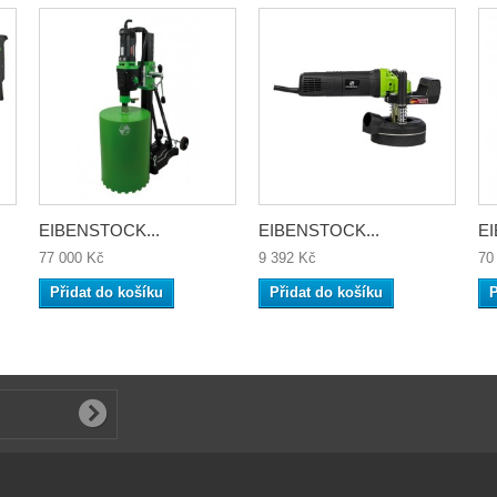
EIBENSTOCK...
EIBENSTOCK...
EI
77 000 Kč
9 392 Kč
70
Přidat do košíku
Přidat do košíku
P