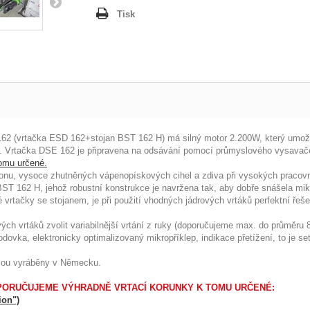
Tisk
62 (vrtačka ESD 162+stojan BST 162 H) má silný motor 2.200W, který umož
Vrtačka DSE 162 je připravena na odsávání pomocí průmyslového vysavače.
tomu určené.
etonu, vysoce zhutněných vápenopískových cihel a zdiva při vysokých pracov
BST 162 H, jehož robustní konstrukce je navržena tak, aby dobře snášela mikr
rtačky se stojanem, je při použití vhodných jádrových vrtáků perfektní řeš
ých vrtáků zvolit variabilnější vrtání z ruky (doporučujeme max. do průměru
ovka, elektronicky optimalizovaný mikropříklep, indikace přetížení, to je set
jsou vyráběny v Německu.
PORUČUJEME VÝHRADNĚ VRTACÍ KORUNKY K TOMU URČENÉ:
ion")