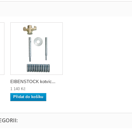
EIBENSTOCK kotvíc...
1 140 Kč
Přidat do košíku
GORII: