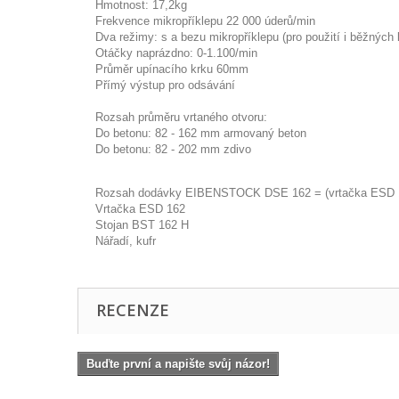
Hmotnost: 17,2kg
Frekvence mikropříklepu 22 000 úderů/min
Dva režimy: s a bezu mikropříklepu (pro použití i běžných
Otáčky naprázdno: 0-1.100/min
Průměr upínacího krku 60mm
Přímý výstup pro odsávání
Rozsah průměru vrtaného otvoru:
Do betonu: 82 - 162 mm armovaný beton
Do betonu: 82 - 202 mm zdivo
Rozsah dodávky EIBENSTOCK DSE 162 = (vrtačka ESD 1
Vrtačka ESD 162
Stojan BST 162 H
Nářadí, kufr
RECENZE
Buďte první a napište svůj názor!