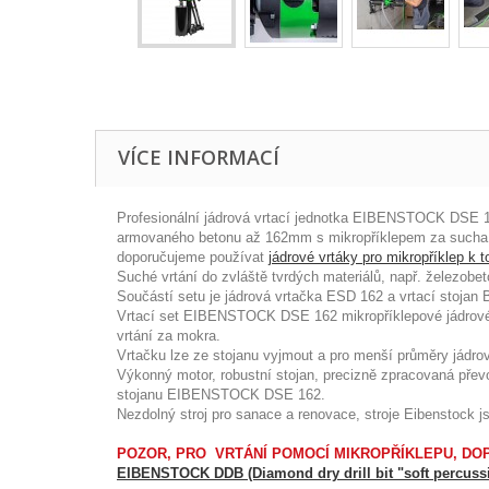
VÍCE INFORMACÍ
Profesionální jádrová vrtací jednotka EIBENSTOCK DSE 1
armovaného betonu až 162mm s mikropříklepem za sucha. 
doporučujeme používat
jádrové vrtáky pro mikropříklep k 
Suché vrtání do zvláště tvrdých materiálů, např. železob
Součástí setu je jádrová vrtačka ESD 162 a vrtací stojan 
Vrtací set EIBENSTOCK DSE 162 mikropříklepové jádrové v
vrtání za mokra.
Vrtačku lze ze stojanu vyjmout a pro menší průměry jádrov
Výkonný motor, robustní stojan, precizně zpracovaná převod
stojanu EIBENSTOCK DSE 162.
Nezdolný stroj pro sanace a renovace, stroje Eibenstock 
POZOR, PRO VRTÁNÍ POMOCÍ MIKROPŘÍKLEPU, DO
EIBENSTOCK DDB (Diamond dry drill bit "soft percuss