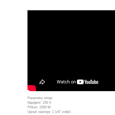
Parametry stroje:
Napájení: 230 V
Příkon: 2200 W
Upnutí nástroje: 1 1/4" vnější