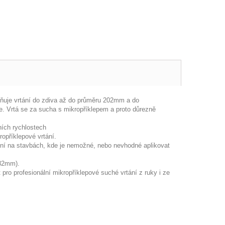
ňuje vrtání do zdiva až do průměru 202mm a do
 Vrtá se za sucha s mikropříklepem a proto důrezně
ních rychlostech
opříklepové vrtání.
ení na stavbách, kde je nemožné, nebo nevhodné aplikovat
 82mm).
 pro profesionální mikropříklepové suché vrtání z ruky i ze