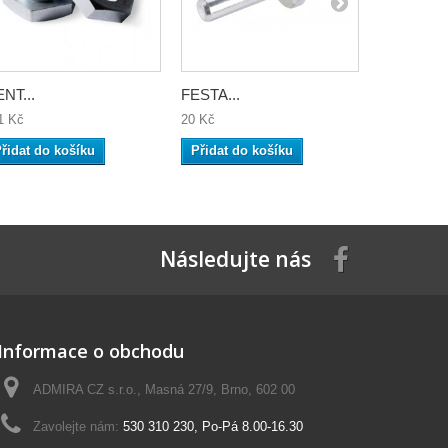
NT...
FESTA...
GENT unaš
1 Kč
20 Kč
517 Kč
řidat do košíku
Přidat do košíku
Přidat do
Následujte nás
Informace o obchodu
ADMIRA CZ s.r.o., Masná 27/9, Brno, 602 00
Zavolejte nám:
530 310 230, Po-Pá 8.00-16.30