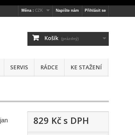
Měna :
CZK
Napište nám
Přihlásit se
Košík
(prázdný)
SERVIS
RÁDCE
KE STAŽENÍ
829 Kč
s DPH
jan