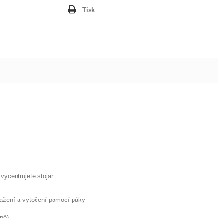
Tisk
 vycentrujete stojan
otažení a vytočení pomocí páky
aně)