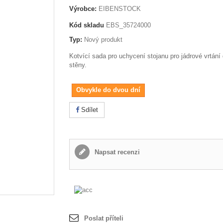
Výrobce:
EIBENSTOCK
Kód skladu
EBS_35724000
Typ:
Nový produkt
Kotvící sada pro uchycení stojanu pro jádrové vrtání 
stěny.
Obvykle do dvou dní
Sdílet
Napsat recenzi
Poslat příteli