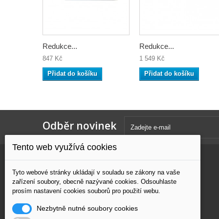
Redukce...
Redukce...
847 Kč
1 549 Kč
Přidat do košíku
Přidat do košíku
Odběr novinek
Tento web využívá cookies
Kategorie
Informace
Tyto webové stránky ukládají v souladu se zákony na vaše
zařízení soubory, obecně nazývané cookies. Odsouhlaste
ŘEZÁNÍ
Nové produkty
prosím nastavení cookies souborů pro použití webu.
BROUŠENÍ
Naše prodejny
Nezbytně nutné soubory cookies
VRTÁNÍ
Napište nám