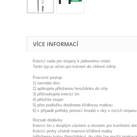
VÍCE INFORMACÍ
Kotvící sada pro stojany k jádrovému vrtání.
Tento typ je určen pro kotvení do cihlové stěny.
Pracovní postup:
1) navrtáte díru
2) aplikujete přiloženou hmoždinku do cihy
3) přišroubujete kotvící trn
4) přiložíte stojan
5) přes podložku dotáhnete křídlovou matkou
6) v případě potřeby pomocí šroubů s oky v rozích stojanu
Rozsah dodávky:
Kotvící trn s dvojitým závitem a otvorem pro komfortní d
Kotvící prvky včetně masivní křídlové matky
(přiloženou kotvu (hmoždinku) do cihly lze použít opakov