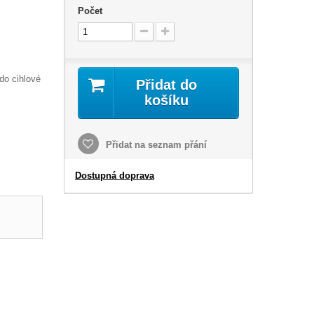
Počet
do cihlové
Přidat do
košíku
Přidat na seznam přání
Dostupná doprava