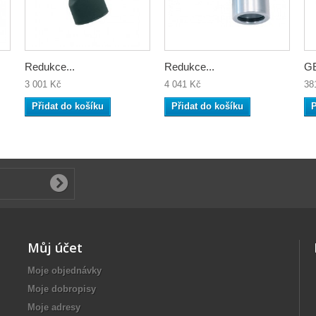
Redukce...
Redukce...
GE
3 001 Kč
4 041 Kč
38
Přidat do košíku
Přidat do košíku
P
Můj účet
Moje objednávky
Moje dobropisy
Moje adresy