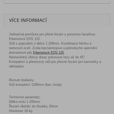
VÍCE INFORMACÍ
Jedinečná pomůcka pro přené řezání s ponornou řazačkou
Eibenstock EDS 125.
Stůl s pojezdem o délce 1.200mm. Kombinace hliníku a
nerezové oceli. Zcela beznástrojové a jednoduché upevnění
diamantové pily
Eibenstock EDS 125
.
Nastavitelný úhlový doraz pokosové řezy až do 45°
.
Kompaktní a přenossný stůl pro přesné řezání pro kamneíky a
obkladače.
Rozsah dodávky:
Stůl kompletní 1200mm (bez stroje)
Technické paramatry:
Délka stolu 1.200mm
Řezání dlaždic do hloubky 20mm
Hmotnost 18 kg