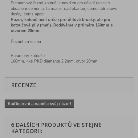
Diamantový řezný kotouč je navržen pro dělení desek s
obsahem cementu, farmacel, sádrokarton, cementotřískové
desky, cetris apod.
Pozor, kotouč není určen pro úhlové brusky, ale pro
kotoučové pily (mafl). Dodáváme v průměru 160mm s
otvorem 20mm.
Řezání za sucha
Parametry kotouče:
160mm, 4ks PKD diamantu 2,2mm, otvor 20mm
RECENZE
Buďte první a napište svůj názor!
6 DALŠÍCH PRODUKTŮ VE STEJNÉ
KATEGORII: