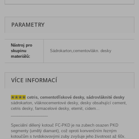
PARAMETRY
Nástroj pro
skupinu
Sádrokarton,cementovlákn. desky
materiálů:
VÍCE INFORMACÍ
★
★
★
★
cetris, cementotřískové desky, sádrovláknité desky
sádrokarton, vláknocementové desky, desky obsahující cement,
cetris desky, farmacelové desky, eternit, cidem...
_________________
Speciální dělený kotouč FC-PKD je na zubech osazen PKD
segmenty (umělý diamant), což oproti konvenčním řezným
kotoučům s tvrdokovovými zuby zvyšuje jeho životnost až 60x.