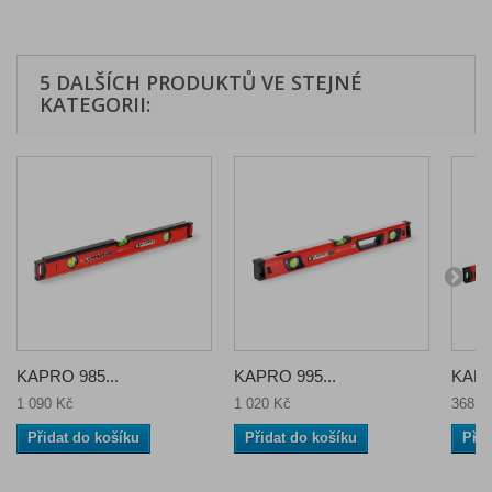
5 DALŠÍCH PRODUKTŮ VE STEJNÉ
KATEGORII:
KAPRO 985...
KAPRO 995...
KAPR
1 090 Kč
1 020 Kč
368 K
Přidat do košíku
Přidat do košíku
Přid