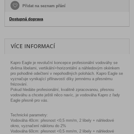
Přidat na seznam přání
Dostupná doprava
VÍCE INFORMACÍ
Kapro Eagle je revoluční koncepce profesionální vodováhy se
dvěma libelami, vertikální+horizontální a náhledovým okénkem
pro pohodlné odečtení v nepohodlných polohách. Kapro Eagle se
vyznačuje vynikající přilnavostí díky jemnému a přesnému
frézování.
Pokud hledáte profesionální, kvalitně zpracovanou, přesnou
vodováhu a chcete ještě něco navíc, je vodováha Kapro z řady
Eagle přesně pro vás.
Technické parametry:
Vodováha 40cm: přesnost <0,5 mm/m, 2 libely + náhledové
okno, vyznačení náklonu do 2%
Vodováha 60cm: přesnost <0,5 mm/m, 2 libely + náhledové