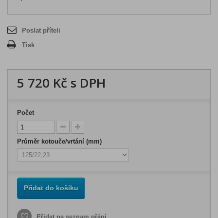
Poslat příteli
Tisk
5 720 Kč
s DPH
Počet
Průměr kotouče/vrtání (mm)
Přidat do košíku
Přidat na seznam přání