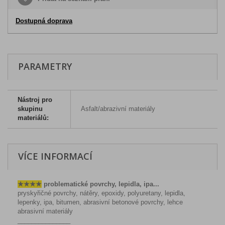
Dostupná doprava
PARAMETRY
Nástroj pro
skupinu
Asfalt/abrazivní materiály
materiálů:
VÍCE INFORMACÍ
★
★
★
★
problematické povrchy, lepidla, ipa...
pryskyřičné povrchy, nátěry, epoxidy, polyuretany, lepidla,
lepenky, ipa, bitumen, abrasivní betonové povrchy, lehce
abrasivní materiály
_______________