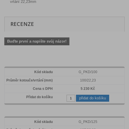
vrtání 22,23mm
RECENZE
Buďte první a napište svůj názor!
G_PKD/100
100/22,23
5 230 Kč
přidat do košíku
G_PKD/125