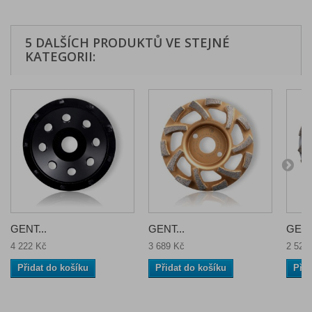
5 DALŠÍCH PRODUKTŮ VE STEJNÉ
KATEGORII:
GENT...
GENT...
GENT
4 222 Kč
3 689 Kč
2 529
Přidat do košíku
Přidat do košíku
Přid