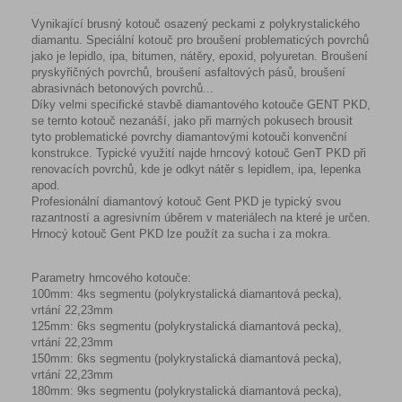
Vynikající brusný kotouč osazený peckami z polykrystalického
diamantu. Speciální kotouč pro broušení problematicých povrchů
jako je lepidlo, ipa, bitumen, nátěry, epoxid, polyuretan. Broušení
pryskyřičných povrchů, broušení asfaltových pásů, broušení
abrasivnách betonových povrchů...
Díky velmi specifické stavbě diamantového kotouče GENT PKD,
se ternto kotouč nezanáší, jako při marných pokusech brousit
tyto problematické povrchy diamantovými kotouči konvenční
konstrukce. Typické využití najde hrncový kotouč GenT PKD při
renovacích povrchů, kde je odkyt nátěr s lepidlem, ipa, lepenka
apod.
Profesionální diamantový kotouč Gent PKD je typický svou
razantností a agresivním úběrem v materiálech na které je určen.
Hrnocý kotouč Gent PKD lze použít za sucha i za mokra.
Parametry hrncového kotouče:
100mm: 4ks segmentu (polykrystalická diamantová pecka),
vrtání 22,23mm
125mm: 6ks segmentu (polykrystalická diamantová pecka),
vrtání 22,23mm
150mm: 6ks segmentu (polykrystalická diamantová pecka),
vrtání 22,23mm
180mm: 9ks segmentu (polykrystalická diamantová pecka),