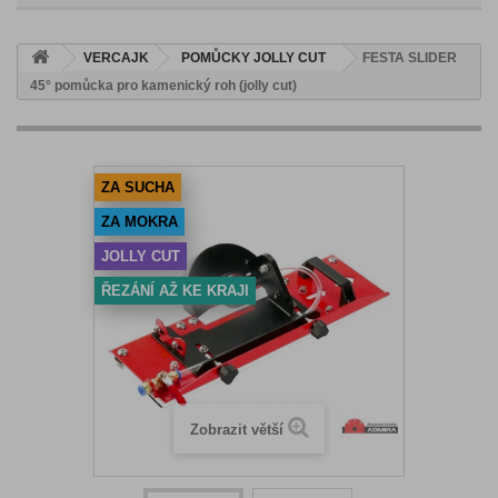
VERCAJK
POMŮCKY JOLLY CUT
FESTA SLIDER
45° pomůcka pro kamenický roh (jolly cut)
ZA SUCHA
ZA MOKRA
JOLLY CUT
ŘEZÁNÍ AŽ KE KRAJI
Zobrazit větší