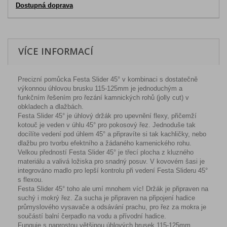
Dostupná doprava
VÍCE INFORMACÍ
Precizní pomůcka Festa Slider 45° v kombinaci s dostatečně
výkonnou úhlovou brusku 115-125mm je jednoduchým a
funkčním řešením pro řezání kamnických rohů (jolly cut) v
obkladech a dlažbách.
Festa Slider 45° je úhlový držák pro upevnění flexy, přičemží
kotouč je veden v úhlu 45° pro pokosový řez. Jednoduše tak
docílíte vedení pod úhlem 45° a připravíte si tak kachličky, nebo
dlažbu pro tvorbu efektního a žádaného kamenického rohu.
Velkou předností Festa Slider 45° je třecí plocha z kluzného
materiálu a valivá ložiska pro snadný posuv. V kovovém šasi je
integrováno madlo pro lepší kontrolu při vedení Festa Slideru 45°
s flexou.
Festa Slider 45° toho ale umí mnohem víc! Držák je připraven na
suchý i mokrý řez. Za sucha je připraven na připojení hadice
průmyslového vysavače a odsávání prachu, pro řez za mokra je
součástí balní čerpadlo na vodu a přívodní hadice.
Funguje s naprostou většinou úhlových brusek 115-125mm.