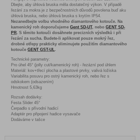
Dbejte, aby úhlová bruska měla dostatečný výkon. V případě
řezání za mokra je z bezpečnostních důvodů povolena buď aku
úhlová bruska, nebo úhlová bruska s krytím IP54.
Nezanedbejte volbu vhodného diamantového kotouče. Na
kamenický roh doporučujeme
Gent SD-UT
, nebo
GENT SD-
PR
. S těmito kotouči dosáhnete precizních výsledků i při
řezání za sucha. Budete-li aplikovat pouze mokrý řez,
drobné otřepy prakticky eliminujete použitím diamantového
kotouče
GENT GST-UL
.
Technické parametry:
Pro úhel 45° (jolly cut/kamenický roh) - řezázní pod úhlem
Materiál: kov+třecí plocha a plastové prvky, valivá ložiska
Variabilita posuvu pro ostrý kamenický roh, nebo řez s
odskokem (odsazením)
Hmotnost 5,63kg
Rozsah dodávky:
Festa Slider 45°
Čerpadlo s přívodní hadicí
Adaptér pro připojení hadice vysavače
Dodáváme v tašce